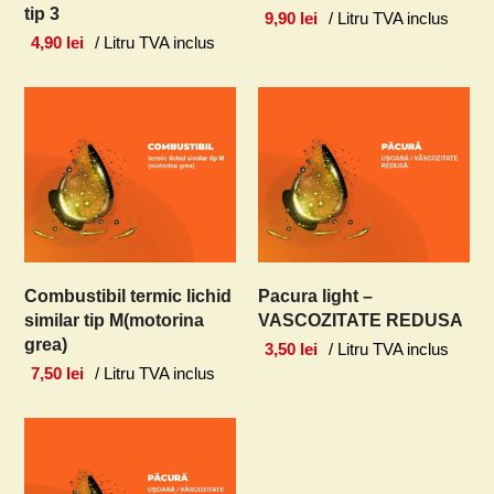
tip 3
9,90
lei
/ Litru TVA inclus
4,90
lei
/ Litru TVA inclus
Combustibil termic lichid
Pacura light –
similar tip M(motorina
VASCOZITATE REDUSA
grea)
3,50
lei
/ Litru TVA inclus
7,50
lei
/ Litru TVA inclus