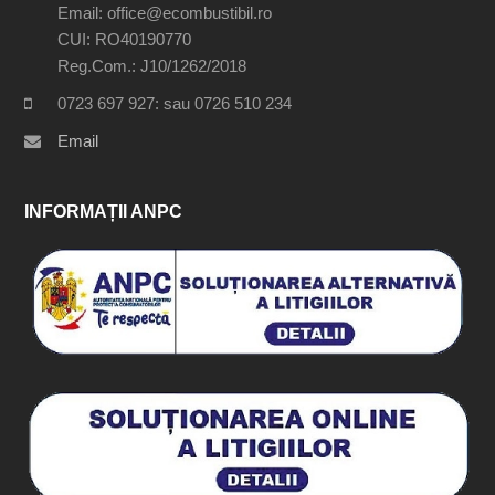
Email: office@ecombustibil.ro
CUI: RO40190770
Reg.Com.: J10/1262/2018
0723 697 927: sau 0726 510 234
Email
INFORMAȚII ANPC