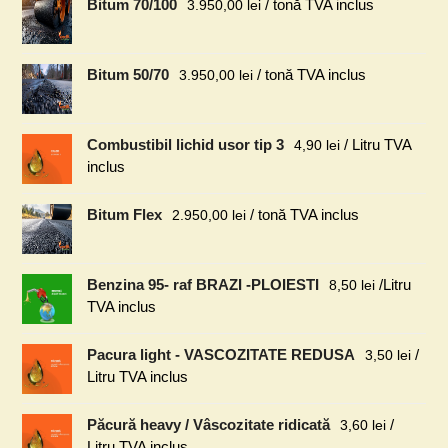
Bitum 70/100
/ tonă TVA inclus
3.950,00
lei
Bitum 50/70
/ tonă TVA inclus
3.950,00
lei
Combustibil lichid usor tip 3
/ Litru TVA
4,90
lei
inclus
Bitum Flex
/ tonă TVA inclus
2.950,00
lei
Benzina 95- raf BRAZI -PLOIESTI
/Litru
8,50
lei
TVA inclus
Pacura light - VASCOZITATE REDUSA
/
3,50
lei
Litru TVA inclus
Păcură heavy / Vâscozitate ridicată
/
3,60
lei
Litru TVA inclus