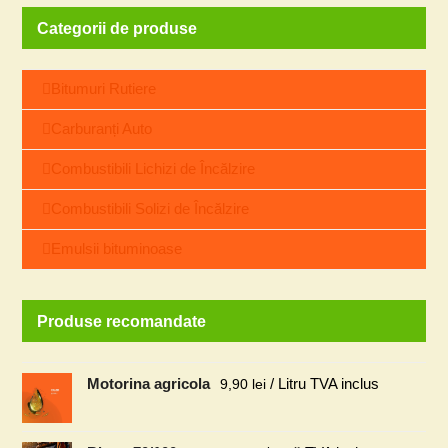
Categorii de produse
Bitumuri Rutiere
Carburanți Auto
Combustibili Lichizi de Încălzire
Combustibili Solizi de Încălzire
Emulsii bituminoase
Produse recomandate
Motorina agricola
/ Litru TVA inclus
9,90
lei