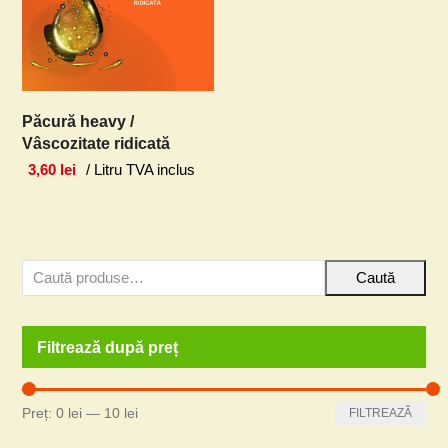
Păcură heavy /
Vâscozitate ridicată
3,60
lei
/ Litru TVA inclus
Caută
Filtrează după preț
Preț
Preț
Preț:
0 lei
—
10 lei
FILTREAZĂ
minim
maxim