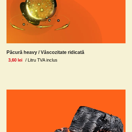
Păcură heavy / Vâscozitate ridicată
3,60
lei
/ Litru TVA inclus